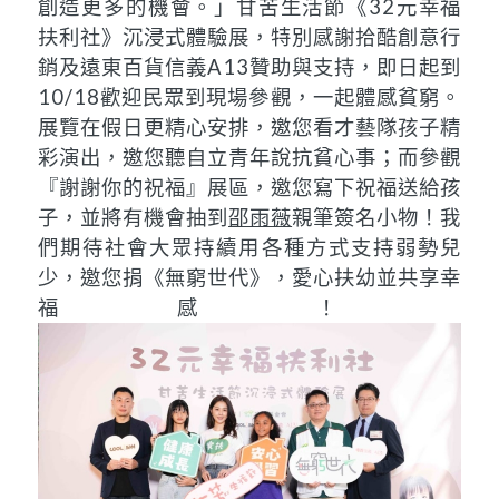
創造更多的機會。」甘苦生活節《32元幸福
扶利社》沉浸式體驗展，特別感謝拾酷創意行
銷及遠東百貨信義A13贊助與支持，即日起到
10/18歡迎民眾到現場參觀，一起體感貧窮。
展覽在假日更精心安排，邀您看才藝隊孩子精
彩演出，邀您聽自立青年說抗貧心事；而參觀
『謝謝你的祝福』展區，邀您寫下祝福送給孩
子，並將有機會抽到
邵雨薇
親筆簽名小物！我
們期待社會大眾持續用各種方式支持弱勢兒
少，邀您捐《無窮世代》，愛心扶幼並共享幸
福感！