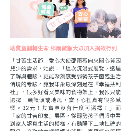
助貧童翻轉生命 邵雨薇籲大眾加入捐款行列
「甘苦生活節」愛心大使
邵雨薇
向來關心貧困
兒少的需求，她說：「這次沉浸式展覽，透過
了解與體驗，更能深刻感受弱勢孩子面臨生活
情境的考驗。讓我印象最深刻是在『幸福扶利
社』，很多好看又美味的食物架上，我卻只能
選擇一顆饅頭或地瓜，當下心裡真有很多感
慨。32元！其實真沒有什麼可選擇！」而
『家的甘苦印象』展區，從弱勢孩子們眼中看
到家人認真生活的模樣，有豔陽下工地扛磚的