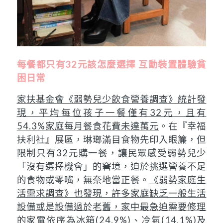
每餐都只有32元該怎麼選擇 互動裝置體驗貧
困日常
家扶基金會《弱勢兒少飲食營養調查》統計發
現，平均每位孩子一餐僅有32元，且有
54.3%家庭每月餐食花費未達萬元
。在『幸福
扶利社』展區，琳瑯滿目食物先印入眼簾，但
限制只有32元購一餐，讓民眾感受弱勢兒少
「沒有選擇機會」的窘境，迫於挑選營養不足
的食物或零嘴，無奈地當正餐。
《弱勢家庭生
活需求調查》也發現，許多家庭缺乏一般生活
設備或是設備過於老舊，家中最急迫需要修理
的家電依序為冰箱(24.9%)、冷氣(14.1%)及