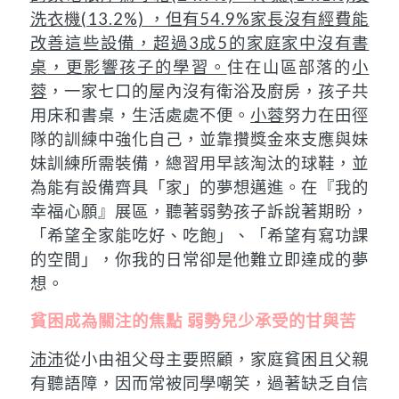
洗衣機(13.2%)
，但有54.9%家長沒有經費能
改善這些設備
，超過3成5的家庭家中沒有書
桌
，更影響孩子的學習。
住在山區部落的
小
蓉
，一家七口的屋內沒有衛浴及廚房，孩子共
用床和書桌，生活處處不便。
小蓉
努力在田徑
隊的訓練中強化自己，並靠攢獎金來支應與妹
妹訓練所需裝備，總習用早該淘汰的球鞋，並
為能有設備齊具「家」的夢想邁進。在『我的
幸福心願』展區，聽著弱勢孩子訴說著期盼，
「希望全家能吃好、吃飽」、「希望有寫功課
的空間」，你我的日常卻是他難立即達成的夢
想。
貧困成為關注的焦點 弱勢兒少承受的甘與苦
沛沛
從小由祖父母主要照顧，家庭貧困且父親
有聽語障，因而常被同學嘲笑，過著缺乏自信