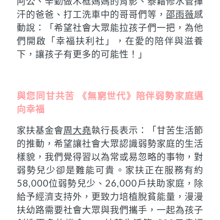
阿公、辛勤做木框媽媽的背影、泰籍修水管揮
汗的爸爸、打工洗車中的哥哥們等，
邵雨薇
感
動說：「希望社會大眾能拉孩子們一把，為他
們開啟「幸福扶利社」，在愛的陪伴與滋養
下，讓孩子有更多的可能性！」
與您同甘共苦 《無窮世代》陪伴弱勢家庭邁
向幸福
家扶基金會
周大堯
執行長表示：「甘苦生活節
的推動，希望讓社會大眾認識弱勢家庭的生活
樣貌，我們覺得習以為常或易忽略的事物，對
弱勢兒少卻是難能可貴。家扶正在服務有約
58,000位弱勢兒少、26,000戶扶助家庭，除
給予經濟支持外，更致力培植脫貧能量，漫漫
扶幼路需要社會大眾與我們攜手，一起為孩子