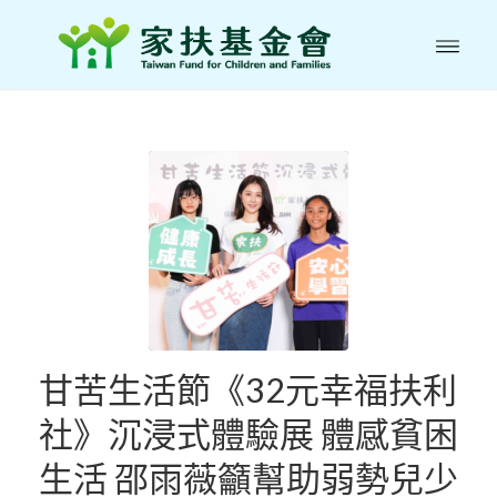
甘苦生活節《32元幸福扶利
社》沉浸式體驗展 體感貧困
生活 邵雨薇籲幫助弱勢兒少