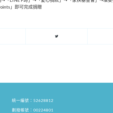
Points」即可完成捐贈
統一編號：52628812
劃撥帳號：00224801