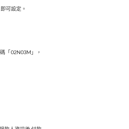
」即可設定。
「02N03M」，
妥捐款人資訊後 付款