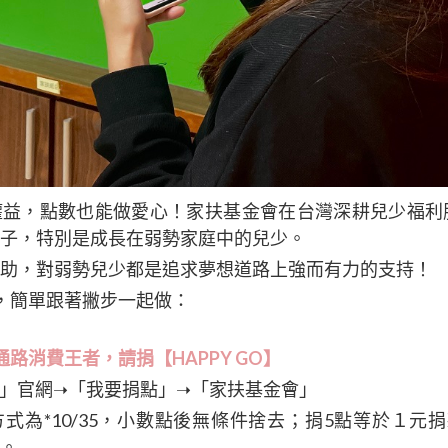
益，點數也能做愛心！家扶基金會在台灣深耕兒少福利
子，特別是成長在弱勢家庭中的兒少。
助，對弱勢兒少都是追求夢想道路上強而有力的支持！
，簡單跟著撇步一起做：
路消費王者，請捐【HAPPY GO】
GO」官網➝「我要捐點」➝「家扶基金會」
式為*10/35，小數點後無條件捨去；捐5點等於１元捐款
。