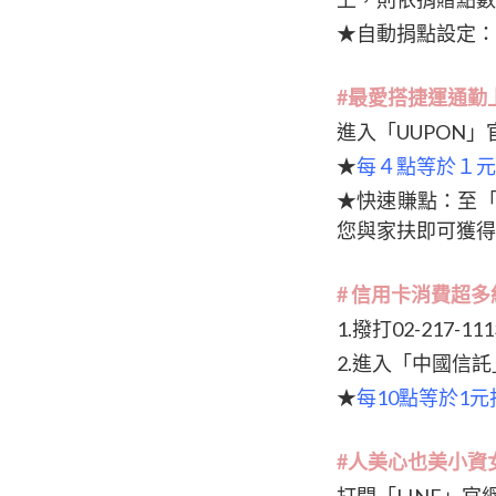
★自動捐點設定：
#最愛搭捷運通勤
進入「UUPON
★
每４點等於１元
★快速賺點：至「
您與家扶即可獲得
# 信用卡消費超
1.撥打02-217
2.進入「中國信
★
每10點等於1元
#人美心也美小資女，
打開「LINE」官