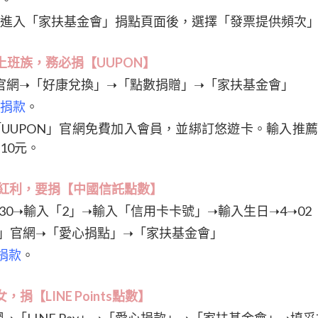
進入「家扶基金會」捐點頁面後，選擇「發票提供頻次
上班族，務必捐【UUPON】
」官網➝「好康兌換」➝「點數捐贈」➝「家扶基金會」
捐款
。
UUPON」官網免費加入會員，並綁訂悠遊卡。輸入推薦碼
10元。
多紅利，要捐【中國信託點數】
-11130➝輸入「2」➝輸入「信用卡卡號」➝輸入生日➝4➝02
託」官網➝「愛心捐點」➝「家扶基金會」
捐款
。
捐【LINE Points點數】
網➝「LINE Pay」➝「愛心捐款」➝「家扶基金會」➝填