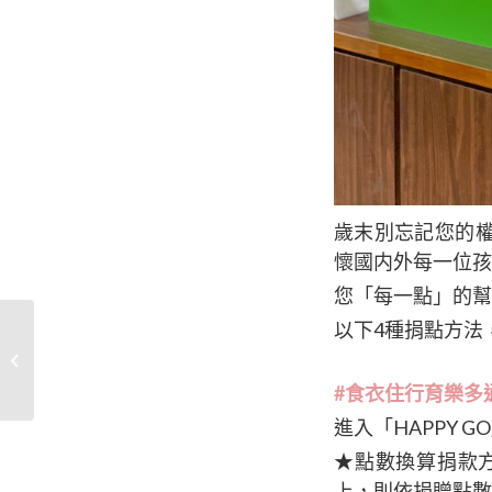
歲末別忘記您的權
懷國内外每一位孩
您「每一點」的幫
以下4種捐點方法
2021家扶新春義賣活動
即將開跑
#食衣住行育樂多通
進入「HAPPY 
★點數換算捐款方
上，則依捐贈點數