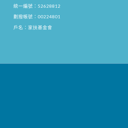
統一編號：52628812
劃撥帳號：00224801
戶名：家扶基金會