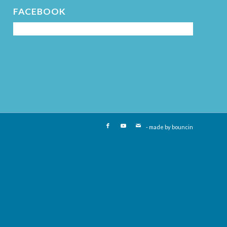
FACEBOOK
- made by
bouncin