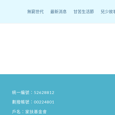
無窮世代
最新消息
甘苦生活節
兒少故
統一編號：52628812
劃撥帳號：00224801
戶名：家扶基金會