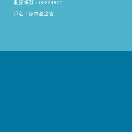
劃撥帳號：00224801
戶名：家扶基金會