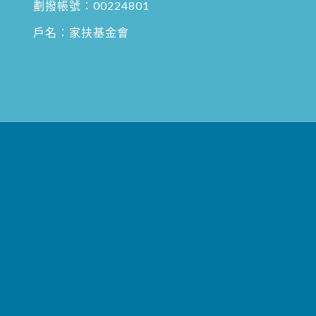
劃撥帳號：00224801
戶名：家扶基金會