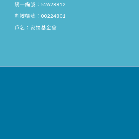
統一編號：52628812
劃撥帳號：00224801
戶名：家扶基金會