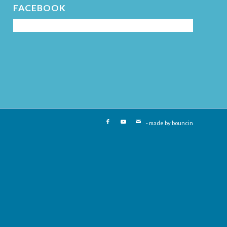
FACEBOOK
- made by
bouncin