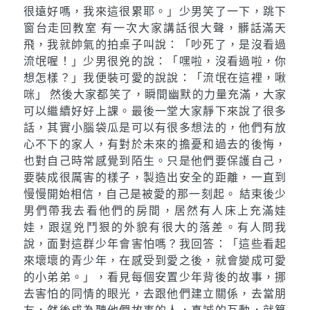
很遠好嗎，我來這很累耶。」少男笑了一下，跳下
窗台走回教室 有一次大家講話很大聲，髒話滿天
飛，我就帥氣的拍桌子叫說：「吵死了，是沒看過
流氓喔！」少男很兇的說：「嘿啦，沒看過啦，你
想怎樣？」我便裝可愛的說說：「流氓在這裡，啾
咪」 然後大家都笑了，瞬間幽默的力量充滿，大家
可以繼續好好上課。最後一堂大家靜下來說了很多
話，其實小腦袋瓜是可以有很多想法的，他們有放
心不下的家人，有對於未來的擔憂和過去的後悔，
也對自己時常感覺到陌生。只是他們要保護自己，
要裝成很厲害的樣子，製造出安全的距離，一直到
慢慢開始相信，自己是被愛的那一刻起。 結束後少
男們帶我去看他們的房間，居然有人床上充滿娃
娃，跟逞兇鬥狠的外貌有很大的落差。有人問我
說，面對這群少年會害怕嗎？我回答：「這些看起
來壞壞的青少年，在感受到愛之後，就會變成可愛
的小弟弟。」，看見每個安置少年背後的故事，挪
去害怕的同情的眼光，去跟他們建立關係，去當朋
友，然後成為聽他們故事的人，真誠的互動，就算