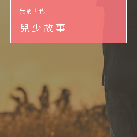
無 窮 世 代
兒 少 故 事