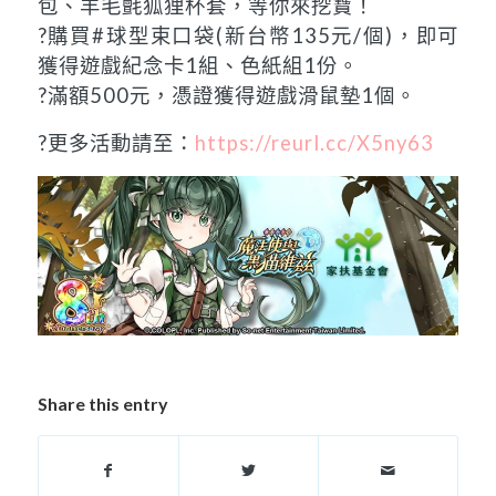
包、羊毛氈狐狸杯套，等你來挖寶！
?購買#球型束口袋(新台幣135元/個)，即可
獲得遊戲紀念卡1組、色紙組1份。
?滿額500元，憑證獲得遊戲滑鼠墊1個。
?更多活動請至：
https://reurl.cc/X5ny63
Share this entry