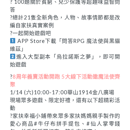
? 100題關於貧窮、兒少保護等超趣味益智問
答
?總計21隻全新角色，人物、故事情節都是改
編自家扶真實案例
?一起開始遊戲吧
APP Store下載「問答RPG 魔法使與黑貓
維茲」
進入大型副本「烏拉諾斯之夢」，即可開
始遊戲
?
8周年義賣活動開跑 5大線下活動邀魔法使齊
聚
1/14 (六)10:00-17:00華山1914金八廣場
現場眾多遊戲、限定好禮，還有以下超精彩活
動
?家扶幸福小鋪帶來眾多家扶媽媽親手製作的
愛心商品#牛仔布拼手提包、#仙人掌零錢