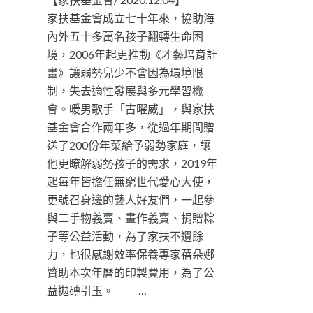
家扶基金會成立七十年來，協助海
內外五十多萬名孩子翻轉生命困
境，2006年起更推動《才藝培育計
畫》讓弱勢兒少不會因為環境限
制，失去適性發展與多元學習機
會。暖男歌手「古曜威」，與家扶
基金會合作兩年多，從過年期間贈
送了200份年菜給予弱勢家庭，讓
他更瞭解弱勢孩子的需求，2019年
起每年皆擔任無窮世代愛心大使，
更號召身邊的藝人好友們，一起參
與二手物義賣、畫作義賣、捐贈粽
子等公益活動，為了家扶不遺餘
力，也很感謝效率保養專家蓓朵娜
贊助本次年曆的印製費用，為了公
益拋磚引玉。 …