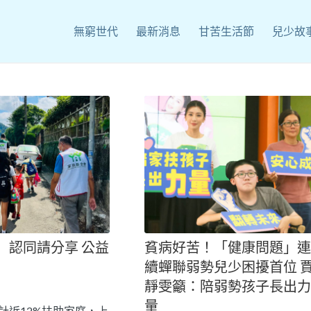
無窮世代
最新消息
甘苦生活節
兒少故
】認同請分享 公益
貧病好苦！「健康問題」連
續蟬聯弱勢兒少困擾首位 
靜雯籲：陪弱勢孩子長出力
量
統計近12%扶助家庭，上