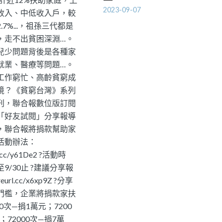
2023-09-07
收入、中低收入戶，較
7%...，祖孫三代都是
，走不出貧困深淵…。
兒少問題背後是各種家
就業、醫療等問題…。
工作窮忙、高齡貧窮成
境？《貧窮台灣》系列
刊，聯合報數位版訂閱
「好友試閱」分享報導
，聯合報將捐款幫助家
?活動辦法：
rl.cc/y61De2 ?活動時
9/30止 ?建議分享報
reurl.cc/x6xp9Z ?分享
門檻，企業將捐款家扶
0次—捐1萬元；7200
；72000次—捐7萬