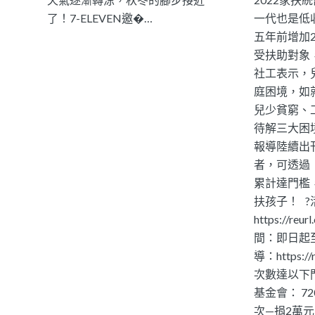
了！7-ELEVEN邀�…
一代也是低
五年前增加2.
受扶助對象
社工表示，
庭困境，如
兒少貧窮、
待解三大困
報導陸續出
者，可透過
累計達門檻
扶孩子！ 
https://reu
間：即日起至
導：https://
次數達以下
基金會： 72
次—捐2萬元