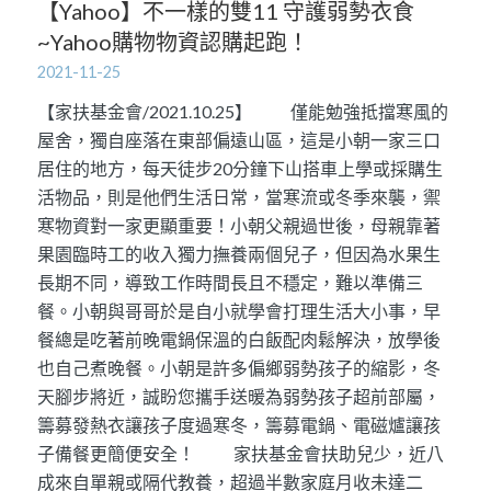
【Yahoo】不一樣的雙11 守護弱勢衣食
~Yahoo購物物資認購起跑！
2021-11-25
【家扶基金會/2021.10.25】 僅能勉強抵擋寒風的
屋舍，獨自座落在東部偏遠山區，這是小朝一家三口
居住的地方，每天徒步20分鐘下山搭車上學或採購生
活物品，則是他們生活日常，當寒流或冬季來襲，禦
寒物資對一家更顯重要！小朝父親過世後，母親靠著
果園臨時工的收入獨力撫養兩個兒子，但因為水果生
長期不同，導致工作時間長且不穩定，難以準備三
餐。小朝與哥哥於是自小就學會打理生活大小事，早
餐總是吃著前晚電鍋保溫的白飯配肉鬆解決，放學後
也自己煮晚餐。小朝是許多偏鄉弱勢孩子的縮影，冬
天腳步將近，誠盼您攜手送暖為弱勢孩子超前部屬，
籌募發熱衣讓孩子度過寒冬，籌募電鍋、電磁爐讓孩
子備餐更簡便安全！ 家扶基金會扶助兒少，近八
成來自單親或隔代教養，超過半數家庭月收未達二