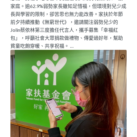
家庭。逾62.9%弱勢家長雖知足惜福，但環境對兒少成
長與學習的限制，卻苦思也無力能改善。家扶於年節
前夕持續推動《無窮世代》，邀請關注弱勢兒少的
Jolin蔡依林第三度擔任代言人，攜手募集「幸福紅
包」，呼籲社會大眾捐款做禮物、傳愛過好年，幫助
貧童吃飽穿暖、共享祝福。 …