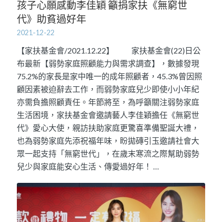
孩子心願感動李佳穎 籲捐家扶《無窮世
代》助貧過好年
2021-12-22
【家扶基金會/2021.12.22】 家扶基金會(22)日公
布最新【弱勢家庭照顧能力與需求調查】，數據發現
75.2%的家長是家中唯一的成年照顧者，45.3%曾因照
顧因素被迫辭去工作，而弱勢家庭兒少即使小小年紀
亦需負擔照顧責任。年節將至，為呼籲關注弱勢家庭
生活困境，家扶基金會邀請藝人李佳穎擔任《無窮世
代》愛心大使，親訪扶助家庭更驚喜準備聖誕大禮，
也為弱勢家庭先添祝福年味，盼拋磚引玉邀請社會大
眾一起支持「無窮世代」，在歲末寒流之際幫助弱勢
兒少與家庭能安心生活、傳愛過好年！ …