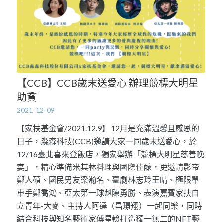
【CCB】CCB歲末送愛心 辦理競標大明星
助貧
2021-12-09
【家扶基金會/2021.12.9】 12月是充滿溫馨且感恩的
日子，淼森科技(CCB)邀請大家一同歲末送愛心，於
12/16臺北喜來登飯店，獨家舉辦「競標大明星慈善晚
宴」，精心準備米其林料理與國際佳釀，更邀請影帝
鄭人碩、國民男友梁瀚名、臺劇林志玲王晴、極限單
車手鄭喬鴻、亞太第一球魁陳勇勝、表演嘉賓家扶自
立青年-大麥、主持人阿達（昌璟翔）一起同樂，同時
結合科技與知名藝術家傅星翰打造獨一無二的NFT藝