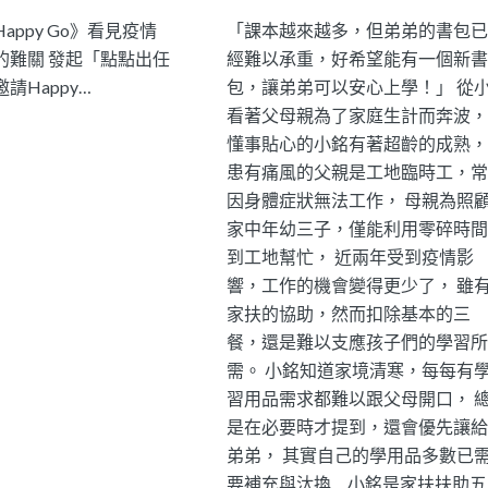
appy Go》看見疫情
「課本越來越多，但弟弟的書包已
的難關 發起「點點出任
經難以承重，好希望能有一個新書
請Happy…
包，讓弟弟可以安心上學！」 從
看著父母親為了家庭生計而奔波，
懂事貼心的小銘有著超齡的成熟，
患有痛風的父親是工地臨時工，常
因身體症狀無法工作， 母親為照
家中年幼三子，僅能利用零碎時間
到工地幫忙， 近兩年受到疫情影
響，工作的機會變得更少了， 雖
家扶的協助，然而扣除基本的三
餐，還是難以支應孩子們的學習所
需。 小銘知道家境清寒，每每有
習用品需求都難以跟父母開口， 
是在必要時才提到，還會優先讓給
弟弟， 其實自己的學用品多數已
要補充與汰換… 小銘是家扶扶助五