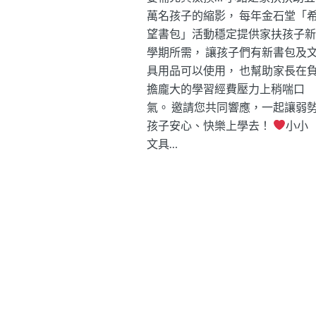
萬名孩子的縮影， 每年金石堂「
望書包」活動穩定提供家扶孩子新
學期所需， 讓孩子們有新書包及
具用品可以使用， 也幫助家長在
擔龐大的學習經費壓力上稍喘口
氣。 邀請您共同響應，一起讓弱
孩子安心、快樂上學去！
小小
文具…