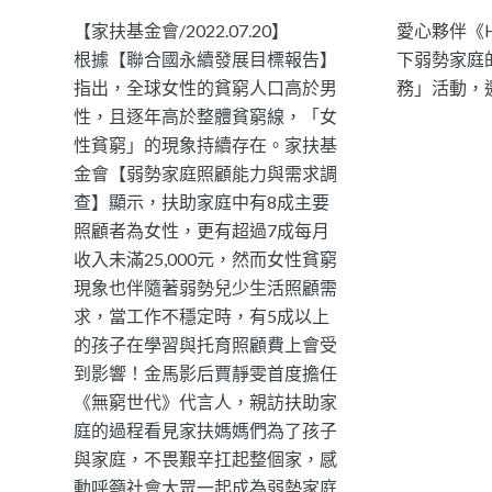
【家扶基金會/2022.07.20】
愛心夥伴《H
根據【聯合國永續發展目標報告】
下弱勢家庭
指出，全球女性的貧窮人口高於男
務」活動，邀
性，且逐年高於整體貧窮線，「女
性貧窮」的現象持續存在。家扶基
金會【弱勢家庭照顧能力與需求調
查】顯示，扶助家庭中有8成主要
照顧者為女性，更有超過7成每月
收入未滿25,000元，然而女性貧窮
現象也伴隨著弱勢兒少生活照顧需
求，當工作不穩定時，有5成以上
的孩子在學習與托育照顧費上會受
到影響！金馬影后賈靜雯首度擔任
《無窮世代》代言人，親訪扶助家
庭的過程看見家扶媽媽們為了孩子
與家庭，不畏艱辛扛起整個家，感
動呼籲社會大眾一起成為弱勢家庭