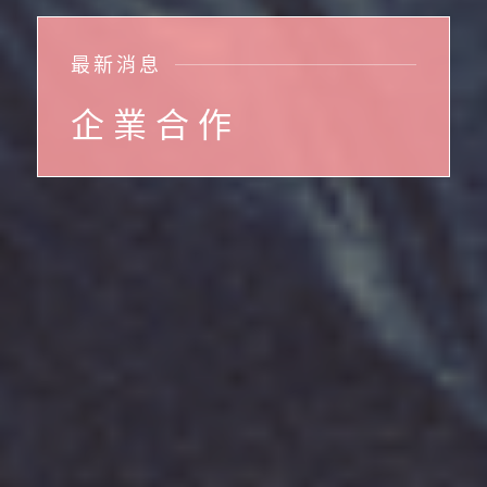
最 新 消 息
企 業 合 作